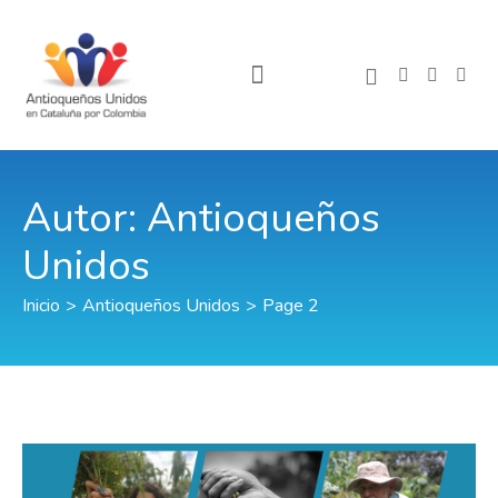
Autor:
Antioqueños
Unidos
Inicio
>
Antioqueños Unidos
>
Page 2